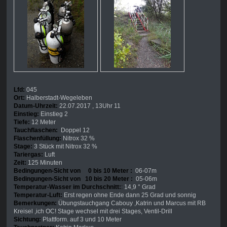
Lfd:
045
Ort:
Halberstadt-Wegeleben
Datum-Uhrzeit:
22.07.2017 , 13Uhr 11
Einstieg:
Einstieg 2
Tiefe:
12 Meter
Tauchflaschen:
Doppel 12
Flaschenfüllung:
Nitrox 32 %
Stage:
3 Stück mit Nitrox 32 %
Tariergas:
Luft
Zeit:
125 Minuten
Bedingungen-Sicht von 0 bis 10 Meter :
06-07m
Bedingungen-Sicht von 10 bis 20 Meter :
05-06m
Temperatur-Wasser im Durchschnitt:
:
14,9 ° Grad
Temperatur-Luft:
Erst regen ohne Ende dann 25 Grad und sonnig
Bemerkungen:
Übungstauchgang Cabouy ,Katrin und Marcus mit RB
Kreisel ,ich OC! Stage wechsel mit drei Stages, Ventil-Drill
Sichtung:
Plattform. auf 3 und 10 Meter