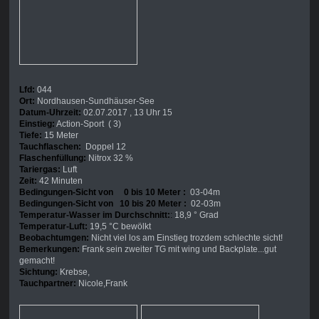
Lfd:
044
Ort:
Nordhausen-Sundhäuser-See
Datum-Uhrzeit:
02.07.2017 , 13 Uhr 15
Einstieg:
Action-Sport ( 3)
Tiefe:
15 Meter
Tauchflaschen:
Doppel 12
Flaschenfüllung:
Nitrox 32 %
Tariergas:
Luft
Zeit:
42 Minuten
Bedingungen-Sicht von 0 bis 10 Meter :
03-04m
Bedingungen-Sicht von 10 bis 20 Meter :
02-03m
Temperatur-Wasser im Durchschnitt:
:
18,9 ° Grad
Temperatur-Luft:
19,5 °C bewölkt
Beobachtumgen:
Nicht viel los am Einstieg trozdem schlechte sicht!
Bemerkungen:
Frank sein zweiter TG mit wing und Backplate...gut
gemacht!
Sichtung:
Krebse,
Tauchpartner:
Nicole,Frank