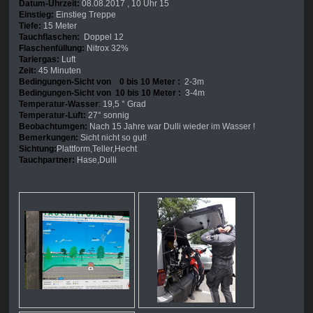
Datum-Uhrzeit:
08.08.2017 , 10 Uhr 15
Einstieg:
Einstieg Treppe
Tiefe:
15 Meter
Tauchflaschen:
Doppel 12
Flaschenfüllung:
Nitrox 32%
Tariergas:
Luft
Zeit:
45 Minuten
Bedingungen-Sicht von 0 bis 10 Meter :
2-3m
Bedingungen-Sicht von 10 bis 10 Meter :
3-4m
Temperatur-Wasser
:
19,5 ° Grad
Temperatur-Luft:
27° sonnig
Beobachtumgen:
Nach 15 Jahre war Dulli wieder im Wasser !
Bemerkungen:
Sicht nicht so gut!
Sichtung:
Plattform,Teller,Hecht
Tauchpartner:
Hase,Dulli