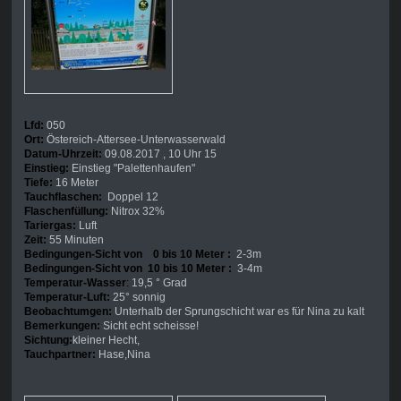
Lfd:
050
Ort:
Östereich-Attersee-Unterwasserwald
Datum-Uhrzeit:
09.08.2017 , 10 Uhr 15
Einstieg:
Einstieg "Palettenhaufen"
Tiefe:
16 Meter
Tauchflaschen:
Doppel 12
Flaschenfüllung:
Nitrox 32%
Tariergas:
Luft
Zeit:
55 Minuten
Bedingungen-Sicht von 0 bis 10 Meter :
2-3m
Bedingungen-Sicht von 10 bis 10 Meter :
3-4m
Temperatur-Wasser
:
19,5 ° Grad
Temperatur-Luft:
25° sonnig
Beobachtumgen:
Unterhalb der Sprungschicht war es für Nina zu kalt
Bemerkungen:
Sicht echt scheisse!
Sichtung:
kleiner Hecht,
Tauchpartner:
Hase,Nina