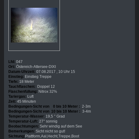
Lfd:
047
Ort:
Östereich-Attersee-DIXI
Datum-Uhrzeit:
07.08.2017 , 10 Uhr 15
Einstieg:
Einstieg Treppe
Tiefe:
18 Meter
Tauchflaschen:
Doppel 12
Flaschenfüllung:
Nitrox 32%
Tariergas:
Luft
Zeit:
45 Minuten
Bedingungen-Sicht von 0 bis 10 Meter :
2-3m
Bedingungen-Sicht von 10 bis 10 Meter :
3-4m
Temperatur-Wasser
:
19,5 ° Grad
Temperatur-Luft:
27° sonnig
Beobachtumgen:
Sehr windig auf dem See
Bemerkungen:
Sicht nicht so gut!
Sichtung:
Plattform,Aal,Hecht,Treppe,Boot