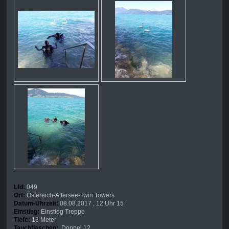
Lfd:
049
Ort:
Östereich-Attersee-Twin Towers
Datum-Uhrzeit:
08.08.2017 , 12 Uhr 15
Einstieg:
Einstieg Treppe
Tiefe:
13 Meter
Tauchflaschen:
Doppel 12