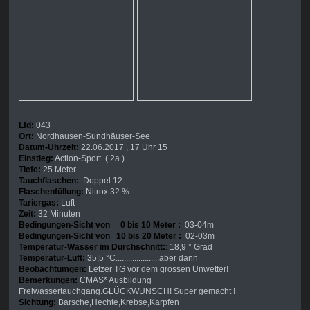
Lfd:
043
Ort:
Nordhausen-Sundhäuser-See
Datum-Uhrzeit:
22.06.2017 , 17 Uhr 15
Einstieg:
Action-Sport ( 2a.)
Tiefe:
25 Meter
Tauchflaschen:
Doppel 12
Flaschenfüllung:
Nitrox 32 %
Tariergas:
Luft
Zeit:
32 Minuten
Bedingungen-Sicht von 0 bis 10 Meter :
03-04m
Bedingungen-Sicht von 10 bis 20 Meter :
02-03m
Temperatur-Wasser im Durchschnitt:
:
18,9 ° Grad
Temperatur-Luft:
35,5 °C.....................aber dann
Beobachtumgen:
Letzer TG vor dem grossen Unwetter!
Bemerkungen:
CMAS* Ausbildung
Freiwassertauchgang.GLÜCKWUNSCH! Super gemacht !
Sichtung:
Barsche,Hechte,Krebse,Karpfen