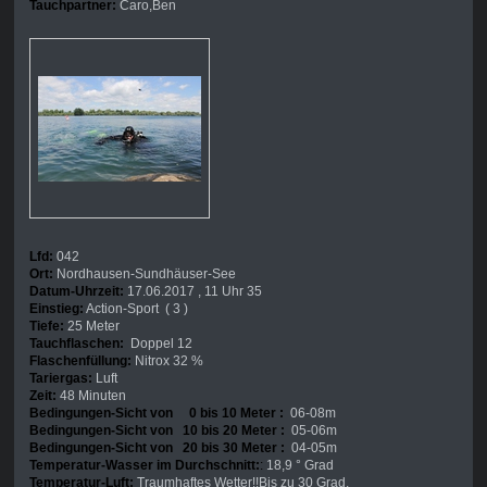
Tauchpartner:
Caro,Ben
Lfd:
042
Ort:
Nordhausen-Sundhäuser-See
Datum-Uhrzeit:
17.06.2017 , 11 Uhr 35
Einstieg:
Action-Sport ( 3 )
Tiefe:
25 Meter
Tauchflaschen:
Doppel 12
Flaschenfüllung:
Nitrox 32 %
Tariergas:
Luft
Zeit:
48 Minuten
Bedingungen-Sicht von 0 bis 10 Meter :
06-08m
Bedingungen-Sicht von 10 bis 20 Meter :
05-06m
Bedingungen-Sicht von 20 bis 30 Meter :
04-05m
Temperatur-Wasser im Durchschnitt:
:
18,9 ° Grad
Temperatur-Luft:
Traumhaftes Wetter!!Bis zu 30 Grad.