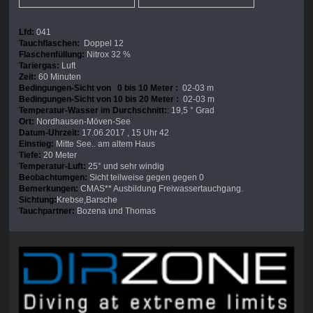
Lfd:
041
Tauchflaschen:
Doppel 12
Flaschenfüllung:
Nitrox 32 %
Tariergas:
Luft
Zeit:
60 Minuten
Bedingungen-Sicht von 0 bis 10 Meter :
02-03 m
Bedingungen-Sicht von 10 bis 20 Meter :
02-03 m
Temperatur-Wasser im Durchschnitt:
:
19,5 ° Grad
Ort:
Nordhausen-Möven-See
Datum-Uhrzeit:
17.06.2017 , 15 Uhr 42
Einstieg:
Mitte See.. am altem Haus
Tiefe:
20 Meter
Temperatur-Luft:
25° und sehr windig
Beobachtumgen:
Sicht teilweise gegen gegen 0
Bemerkungen:
CMAS** Ausbildung Freiwassertauchgang.
Sichtung:
Krebse,Barsche
Tauchpartner:
Bozena und Thomas