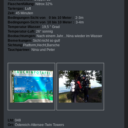
Flaschenfüllung:
Nitrox 32%
Tariergas:
Luft
Zeit:
45 Minuten
Bedingungen-Sicht von 0 bis 10 Meter :
2-3m
Bedingungen-Sicht von 10 bis 10 Meter :
3-4m
Temperatur-Wasser
:
19,5 ° Grad
Temperatur-Luft:
26° sonnig
Beobachtumgen:
Nach einem Jahr....Nina wieder im Wasser
Bemerkungen:
Sicht nicht so gut!
Sichtung:
Platform,Hecht,Barsche
Tauchpartner:
Nina und Peter
Lfd:
048
Ort:
Östereich-Attersee-Twin Towers