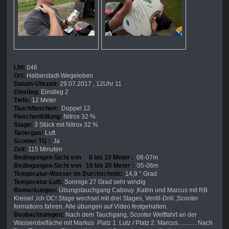
Lfd:
046
Ort:
Halberstadt-Wegeleben
Datum-Uhrzeit:
29.07.2017 , 12Uhr 11
Einstieg:
Einstieg 2
Tiefe:
12 Meter
Tauchflaschen:
Doppel 12
Flaschenfüllung:
Nitrox 32 %
Stage:
3 Stück mit Nitrox 32 %
Tariergas:
Luft
Scooter TG :
Ja
Zeit:
115 Minuten
Bedingungen-Sicht von 0 bis 10 Meter :
06-07m
Bedingungen-Sicht von 10 bis 20 Meter :
05-06m
Temperatur-Wasser im Durchschnitt:
:
14,9 ° Grad
Temperatur-Luft:
Sonnige 27 Grad sehr windig
Bemerkungen:
Übungstauchgang Cabouy ,Katrin und Marcus mit RB
Kreisel ,ich OC! Stage wechsel mit drei Stages, Ventil-Drill ,Scooter
formations fahren. Alle übungen auf Video festgehalten.
Beobachtumgen:
Nach dem Tauchgang, Scooter Wettfahrt an der
Wasserobefläche mit Markus Platz 1: Lutz / Platz 2: Marcus............ Nach