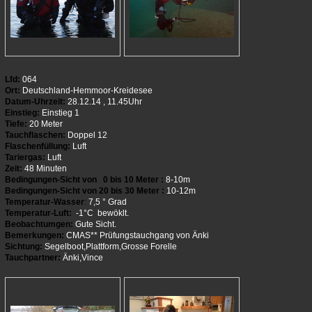
Lfd:
064
Ort:
Deutschland-Hemmoor-Kreidesee
Datum-Uhrzeit:
28.12.14 , 11.45Uhr
Einstieg:
Einstieg 1
Tiefe:
20 Meter
Tauchflaschen:
Doppel 12
Flaschenfüllung:
Luft
Tariergas:
Luft
Zeit:
48 Minuten
Bedingungen-Sicht von 0 bis 10 Meter :
8-10m
Bedingungen-Sicht von 20 bis 30 Meter :
10-12m
Temperatur-Wasser
:
7,5 ° Grad
Temperatur-Luft:
-1°C bewöklt.
Beobachtumgen:
Gute Sicht.
Bemerkungen:
CMAS** Prüfungstauchgang von Änki
Sichtung:
Segelboot,Plattform,Grosse Forelle
Tauchpartner:
Änki,Vince