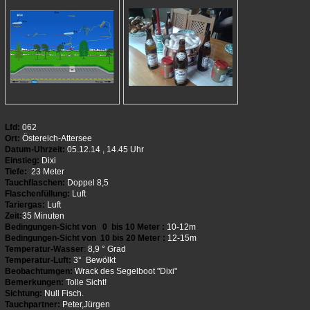
Lfd:
062
Ort:
Östereich-Attersee
Datum-Uhrzeit:
05.12.14 , 14.45 Uhr
Einstieg:
Dixi
Tiefe:
23 Meter
Tauchflaschen:
Doppel 8,5
Flaschenfüllung:
Luft
Tariergas:
Luft
Zeit:
35 Minuten
Bedingungen-Sicht von 0 bis 10 Meter :
10-12m
Bedingungen-Sicht von 10 bis 20 Meter :
12-15m
Temperatur-Wasser
:
8,9 ° Grad
Temperatur-Luft:
3° Bewölkt
Beobachtumgen:
Wrack des Segelboot "Dixi"
Bemerkungen:
Tolle Sicht!
Sichtung:
Null Fisch.
Tauchpartner:
Peter,Jürgen