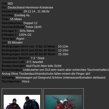
Lfd:
065
Ort:
Deutschland-Hemmoor-Kreidesee
Datum-Uhrzeit:
29.12.14 , 11.38Uhr
Einstieg:
Einstieg 4a.
Tiefe:
55 Meter
Tauchflaschen:
Doppel 12
Flaschenfüllung:
Trimix 18/45
Dekogas 1:
50% Nitrox
Dekogas 2:
100% O2
Tariergas:
Argon
Zeit:
65 Minuten
Bedingungen-Sicht von 0 bis 10 Meter :
10-12m
Bedingungen-Sicht von 20 bis 40 Meter :
12-15m
Bedingungen-Sicht von 40 bis 60 Meter :
15-18m
Temperatur-Wasser
:
7,3 ° Grad
Temperatur-Luft:
-3°C bewöklt.
Beobachtumgen:
Null Fisch! Aber tolle Sicht!
Bemerkungen:
Unterzieher von DUI sehr warm aber schlechtes Tauchverhalten,L
Anzug.Ohne Trockentauchhandschuhe fallen einem die Finger ab!!
Sichtung:
Wohnwagen auf Seegrund.Schöne Unterwasserformation steilwand.
Tauchpartner:
Vince