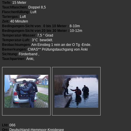
Tiefe:
15 Meter
Tauchflaschen:
Doppel 8,5
Flaschenfüllung:
Luft
Tariergas:
Luft
Zeit:
40 Minuten
Bedingungen-Sicht von 0 bis 10 Meter :
8-10m
Bedingungen-Sicht von 20 bis 30 Meter :
10-12m
Temperatur-Wasser
:
7,5 ° Grad
Temperatur-Luft:
3°C bewöklt.
Beobachtumgen:
Am Einstieg 1 rein an der O Tg -Ende.
Bemerkungen:
CMAS** Prüfungstauchgang von Änki
Sichtung:
Förderband ,
Tauchpartner:
Änki,
Lfd:
066
Ort:
Deutschland-Hemmoor-Kreidesee