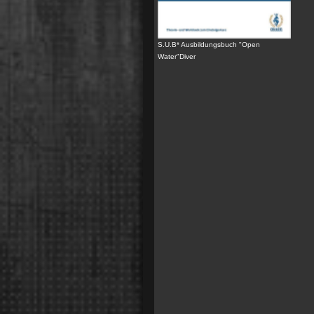
S.U.B* Ausbildungsbuch "Open
Water"Diver