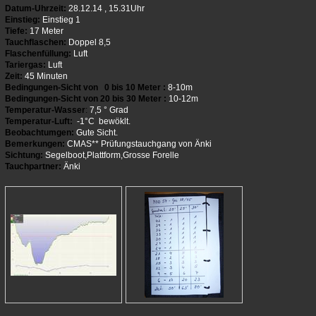
Datum-Uhrzeit:
28.12.14 , 15.31Uhr
Einstieg:
Einstieg 1
Tiefe:
17 Meter
Tauchflaschen:
Doppel 8,5
Flaschenfüllung:
Luft
Tariergas:
Luft
Zeit:
45 Minuten
Bedingungen-Sicht von 0 bis 10 Meter :
8-10m
Bedingungen-Sicht von 20 bis 30 Meter :
10-12m
Temperatur-Wasser
:
7,5 ° Grad
Temperatur-Luft:
-1°C bewöklt.
Beobachtumgen:
Gute Sicht.
Bemerkungen:
CMAS** Prüfungstauchgang von Änki
Sichtung:
Segelboot,Plattform,Grosse Forelle
Tauchpartner:
Änki