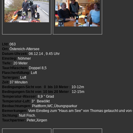
Lfd:
063
Ort:
Östereich-Attersee
Datum-Uhrzeit:
06.12.14 , 9.45 Uhr
Einstieg:
Nöhmer
Tiefe:
20 Meter
Tauchflaschen:
Doppel 8,5
Flaschenfüllung:
Luft
Tariergas:
Luft
Zeit:
37 Minuten
Bedingungen-Sicht von 0 bis 10 Meter :
10-12m
Bedingungen-Sicht von 10 bis 20 Meter :
12-15m
Temperatur-Wasser
:
8,9 ° Grad
Temperatur-Luft:
3° Bewölkt
Beobachtumgen:
Plattform,WC,Übungsparkur
Bemerkungen:
Vom Einstieg zum "Haus am See" von Thomas getaucht und von 
Sichtung:
Null Fisch.
Tauchpartner:
Peter,Jürgen