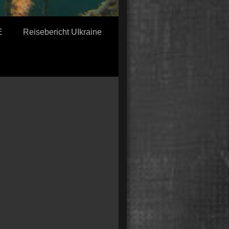
E
Reisebericht UIkraine