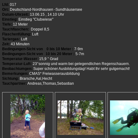
Lfd:
017
Ort:
Deutschland-Nordhausen -Sundhäusersee
Datum-Uhrzeit:
13.06.15 , 14.10 Uhr
Einstieg:
Einstieg "Clubwiese"
Tiefe:
12 Meter
Tauchflaschen:
Doppel 8,5
Flaschenfüllung:
Luft
Tariergas:
Luft
Zeit:
43 Minuten
Bedingungen-Sicht von 0 bis 10 Meter :
7-9m
Bedingungen-Sicht von 10 bis 20 Meter :
5-7m
Temperatur-Wasser
:
15,9 ° Grad
Temperatur-Luft:
23°sonnig und warm bei gelegendlichen Regenschauern.
Beobachtumgen:
Super schöner Ausbildungstag! Habt Ihr sehr gutgemacht!
Bemerkungen:
CMAS* Freiwasserausbildung
Sichtung:
Brarsche,Aal,Hecht
Tauchpartner:
Andreas,Thomas,Sebastian