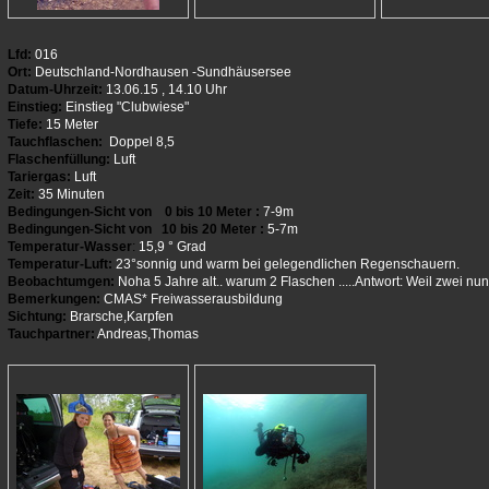
Lfd:
016
Ort:
Deutschland-Nordhausen -Sundhäusersee
Datum-Uhrzeit:
13.06.15 , 14.10 Uhr
Einstieg:
Einstieg "Clubwiese"
Tiefe:
15 Meter
Tauchflaschen:
Doppel 8,5
Flaschenfüllung:
Luft
Tariergas:
Luft
Zeit:
35 Minuten
Bedingungen-Sicht von 0 bis 10 Meter :
7-9m
Bedingungen-Sicht von 10 bis 20 Meter :
5-7m
Temperatur-Wasser
:
15,9 ° Grad
Temperatur-Luft:
23°sonnig und warm bei gelegendlichen Regenschauern.
Beobachtumgen:
Noha 5 Jahre alt.. warum 2 Flaschen .....Antwort: Weil zwei nun
Bemerkungen:
CMAS* Freiwasserausbildung
Sichtung:
Brarsche,Karpfen
Tauchpartner:
Andreas,Thomas