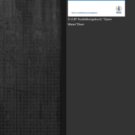
S.U.B* Ausbildungsbuch "Open
Water"Diver