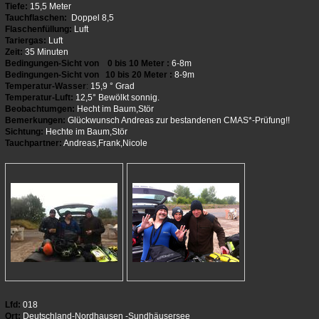
Tiefe:
15,5 Meter
Tauchflaschen:
Doppel 8,5
Flaschenfüllung:
Luft
Tariergas:
Luft
Zeit:
35 Minuten
Bedingungen-Sicht von 0 bis 10 Meter :
6-8m
Bedingungen-Sicht von 10 bis 20 Meter :
8-9m
Temperatur-Wasser
:
15,9 ° Grad
Temperatur-Luft:
12,5° Bewölkt sonnig.
Beobachtumgen:
Hecht im Baum,Stör
Bemerkungen:
Glückwunsch Andreas zur bestandenen CMAS*-Prüfung!!
Sichtung:
Hechte im Baum,Stör
Tauchpartner:
Andreas,Frank,Nicole
Lfd:
018
Ort:
Deutschland-Nordhausen -Sundhäusersee