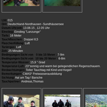
Lfd:
015
Ort:
Deutschland-Nordhausen -Sundhäusersee
Datum-Uhrzeit:
13.06.15 , 12.05 Uhr
Einstieg:
Einstieg "Lanzunge"
Tiefe:
16 Meter
Tauchflaschen:
Doppel 8,5
Flaschenfüllung:
Luft
Tariergas:
Luft
Zeit:
25 Minuten
Bedingungen-Sicht von 0 bis 10 Meter :
7-9m
Bedingungen-Sicht von 10 bis 20 Meter :
6-8m
Temperatur-Wasser
:
15,9 ° Grad
Temperatur-Luft:
23°sonnig und warm bei gelegendlichen Regenschauern.
Beobachtumgen:
Toller Tauchtag mit Kind und Kegel!
Bemerkungen:
CMAS* Freiwasserausbildung
Sichtung:
Aal am Tag ! Barsche
Tauchpartner:
Andreas,Thomas