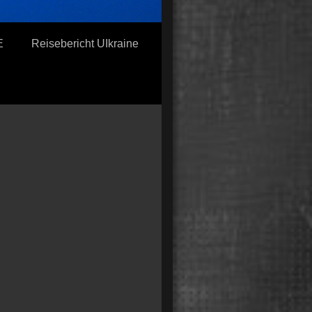
E
Reisebericht UIkraine