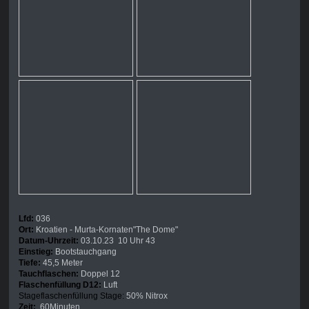
Lfd:
036
Ort:
Kroatien - Murta-Kornaten"The Dome"
Datum-Uhrzeit:
03.10.23 10 Uhr 43
Einstieg:
Bootstauchgang
Tiefe:
45,5 Meter
Tauchflaschen:
Doppel 12
Flaschenfüllung D12:
Luft
Stageflaschenfüllung Stage:
50% Nitrox
Zeit:
60Minuten