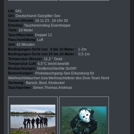
Lfd:
041
Ort:
Deutschland-Salzgitter-See
Datum-Uhrzeit:
16.11.23 , 16 Uhr 30
Einstieg:
Tauchereinstieg Eisentreppe
Tiefe:
10 Meter
Tauchflaschen:
Doppel 12
Flaschenfüllung:
Luft
Zeit:
42 Minuten
Bedingungen-Sicht von 0 bis 10 Meter :
1-2m
Bedingungen-Sicht von 10 bis 20 Meter :
0,5-1m
Temperatur-Wasser
:
11,2 ° Grad
Temperatur-Luft:
6,5°C leicht bewökt
Beobachtungen:
Grottenschlechte Sicht!!!
Bemerkungen:
Probetauchgang-See Erkundung für
Weihnachtstauchen bzw.Weihnachtsfeier des Dive-Team Nord
Sichtung:
Barsch, Boot, Klodeckel
Tauchpartner:
Simon,Thomas,Andreas