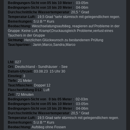
Bedingungen-Sicht von 05 bis 10 Meter :
03-05m
Bedingungen-Sicht von 10 bis 20 Meter :
04-06m
Durchschnittliche Wassertemperatur
:
20,5 ° Grad
Temperatur-Luft:
19,5 Grad "sehr stürmisch mit gelegendlichen regen.
Bemerkungen:
S.U.B ** Kurs
Beobachtung:
Weschselatungsaufstieg, reagieren auf Probleme in der
Gruppe: Keine Luft, Krampf,Druckausgleich Probleme,verlust eines
Tauchers in der Gruppe
Sichtung:
Herzlichen Glückwunsch zu bestandenen Prüfung
Tauchpartner:
Janin,Marco,Sandra,Marco
Lfd:
027
Ort:
Deutschland - Sundhäuser - See
Datum-Uhrzeit:
03.08.23 15 Uhr 30
Einstieg:
3
Tiefe:
21 Meter
Tauchflaschen:
Doppel 12
Flaschenfüllung D12:
Luft
Zeit:
72 Minuten
Bedingungen-Sicht von 0 bis 05 Meter :
02-03m
Bedingungen-Sicht von 05 bis 10 Meter :
03-05m
Bedingungen-Sicht von 10 bis 20 Meter :
04-06m
Durchschnittliche Wassertemperatur
:
20,5 ° Grad
Temperatur-Luft:
19,5 Grad sehr stürmisch mit gelegendlichen regen.
Bemerkungen:
S.U.B ** Kurs
Beobachtung:
Aufstieg ohne Fossen