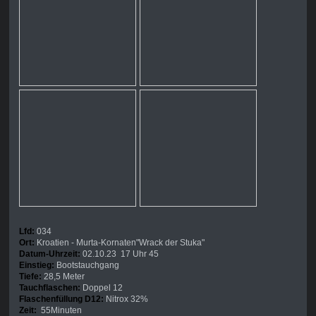
Lfd:
034
Ort:
Kroatien - Murta-Kornaten"Wrack der Stuka"
Datum-Uhrzeit:
02.10.23 17 Uhr 45
Einstieg:
Bootstauchgang
Tiefe:
28,5 Meter
Tauchflaschen:
Doppel 12
Flaschenfüllung D12:
Nitrox 32%
Zeit:
55Minuten