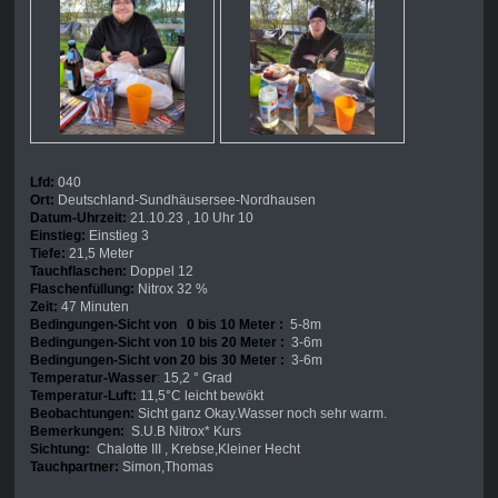
Lfd:
040
Ort:
Deutschland-Sundhäusersee-Nordhausen
Datum-Uhrzeit:
21.10.23 , 10 Uhr 10
Einstieg:
Einstieg 3
Tiefe:
21,5 Meter
Tauchflaschen:
Doppel 12
Flaschenfüllung:
Nitrox 32 %
Zeit:
47 Minuten
Bedingungen-Sicht von 0 bis 10 Meter :
5-8m
Bedingungen-Sicht von 10 bis 20 Meter :
3-6m
Bedingungen-Sicht von 20 bis 30 Meter :
3-6m
Temperatur-Wasser
:
15,2 ° Grad
Temperatur-Luft:
11,5°C leicht bewökt
Beobachtungen:
Sicht ganz Okay.Wasser noch sehr warm.
Bemerkungen:
S.U.B Nitrox* Kurs
Sichtung:
Chalotte III , Krebse,Kleiner Hecht
Tauchpartner:
Simon,Thomas