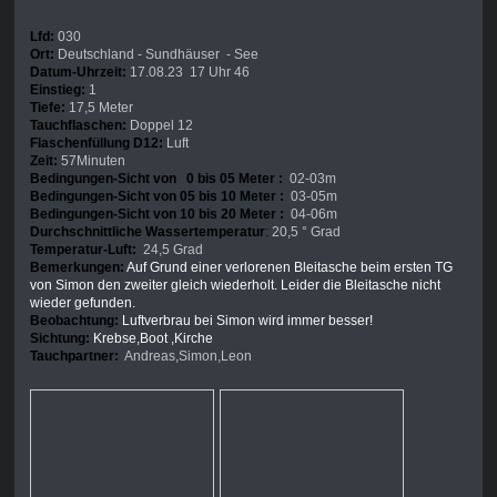
Lfd:
030
Ort:
Deutschland - Sundhäuser - See
Datum-Uhrzeit:
17.08.23 17 Uhr 46
Einstieg:
1
Tiefe:
17,5 Meter
Tauchflaschen:
Doppel 12
Flaschenfüllung D12:
Luft
Zeit:
57Minuten
Bedingungen-Sicht von 0 bis 05 Meter :
02-03m
Bedingungen-Sicht von 05 bis 10 Meter :
03-05m
Bedingungen-Sicht von 10 bis 20 Meter :
04-06m
Durchschnittliche Wassertemperatur
:
20,5 ° Grad
Temperatur-Luft:
24,5 Grad
Bemerkungen:
Auf Grund einer verlorenen Bleitasche beim ersten TG
von Simon den zweiter gleich wiederholt. Leider die Bleitasche nicht
wieder gefunden.
Beobachtung:
Luftverbrau bei Simon wird immer besser!
Sichtung:
Krebse,Boot ,Kirche
Tauchpartner:
Andreas,Simon,Leon