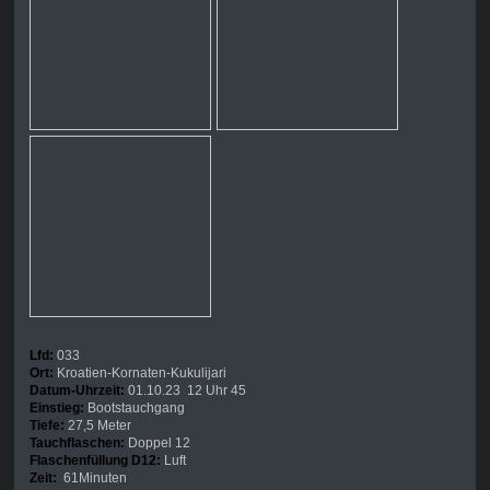
Lfd:
033
Ort:
Kroatien-Kornaten-Kukulijari
Datum-Uhrzeit:
01.10.23 12 Uhr 45
Einstieg:
Bootstauchgang
Tiefe:
27,5 Meter
Tauchflaschen:
Doppel 12
Flaschenfüllung D12:
Luft
Zeit:
61Minuten