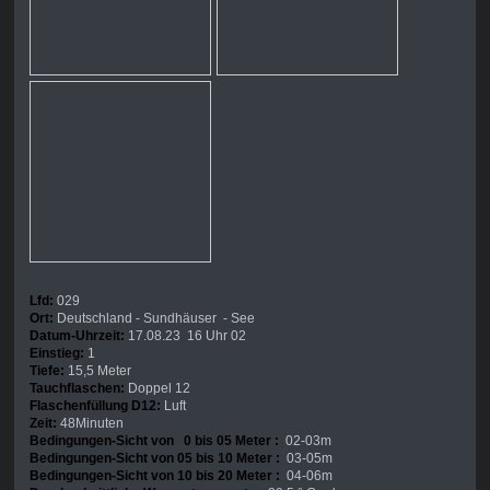
Lfd:
029
Ort:
Deutschland - Sundhäuser - See
Datum-Uhrzeit:
17.08.23 16 Uhr 02
Einstieg:
1
Tiefe:
15,5 Meter
Tauchflaschen:
Doppel 12
Flaschenfüllung D12:
Luft
Zeit:
48Minuten
Bedingungen-Sicht von 0 bis 05 Meter :
02-03m
Bedingungen-Sicht von 05 bis 10 Meter :
03-05m
Bedingungen-Sicht von 10 bis 20 Meter :
04-06m