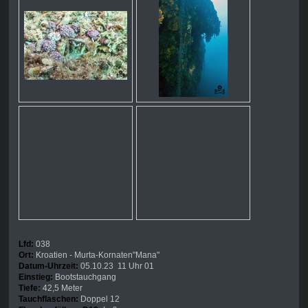
Lfd:
038
Ort:
Kroatien - Murta-Kornaten"Mana"
Datum-Uhrzeit:
05.10.23 11 Uhr 01
Einstieg:
Bootstauchgang
Tiefe:
42,5 Meter
Tauchflaschen:
Doppel 12