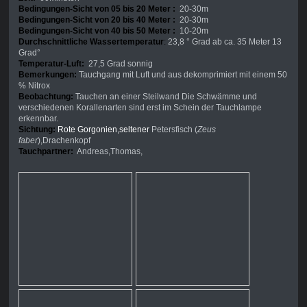
Bedingungen-Sicht von 05 bis 20 Meter :
20-30m
Bedingungen-Sicht von 20 bis 40 Meter :
20-30m
Bedingungen-Sicht von 40 bis 50 Meter :
10-20m
Durchschnittliche Wassertemperatur
:
23,8 ° Grad ab ca. 35 Meter 13
Grad°
Temperatur-Luft:
27,5 Grad sonnig
Bemerkungen:
Tauchgang mit Luft und aus dekomprimiert mit einem 50
% Nitrox
Beobachtung:
Tauchen an einer Steilwand Die Schwämme und
verschiedenen Korallenarten sind erst im Schein der Tauchlampe
erkennbar.
Sichtung:
Rote Gorgonien,seltener
Petersfisch (
Zeus
faber
),Drachenkopf
Tauchpartner:
Andreas,Thomas,