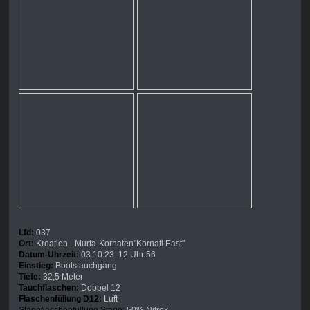
Lfd:
037
Ort:
Kroatien - Murta-Kornaten"Kornati East"
Datum-Uhrzeit:
03.10.23 12 Uhr 56
Einstieg:
Bootstauchgang
Tiefe:
32,5 Meter
Tauchflaschen:
Doppel 12
Flaschenfüllung D12:
Luft