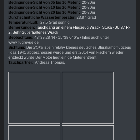
Bedingungen-Sicht von 05 bis 10 Meter :
20-30m
Bedingungen-Sicht von 10 bis 20 Meter :
20-30m
Bedingungen-Sicht von 20 bis 30 Meter :
20-30m
Durchschnittliche Wassertemperatur
:
23,8 ° Grad
Temperatur-Luft:
27,5 Grad sonnig
Bemerkungen:
Tauchgang an einem Flugzeug Wrack Stuka - JU 87 R-
2, Sehr Gut erhaltenes Wrack
Beobachtung:
43°39.287N - 15°38.046'E / Infos auch unter
www.flugrevue.de
Sichtung:
Die
Stuka
ist ein relativ kleines deutsches Sturzkampfflugzeug
, das 1941 abgeschossen wurde und erst 2014 von Fischern wieder
entdeckt wurde.Der Motor liegt einige Meter entfernt
Tauchpartner:
Andreas,Thomas,