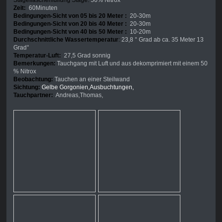
Stageflaschenfüllung Stage:
50% Nitrox
Zeit:
60Minuten
Bedingungen-Sicht von 05 bis 20 Meter :
20-30m
Bedingungen-Sicht von 20 bis 40 Meter :
20-30m
Bedingungen-Sicht von 40 bis 50 Meter :
10-20m
Durchschnittliche Wassertemperatur
:
23,8 ° Grad ab ca. 35 Meter 13
Grad°
Temperatur-Luft:
27,5 Grad sonnig
Bemerkungen:
Tauchgang mit Luft und aus dekomprimiert mit einem 50
% Nitrox
Beobachtung:
Tauchen an einer Steilwand
Sichtung:
Gelbe Gorgonien,Ausbuchtungen,
Tauchpartner:
Andreas,Thomas,