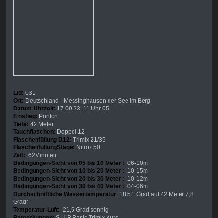
Lfd:
031
Ort:
Deutschland - Messinghausen der See im Berg
Datum-Uhrzeit:
17.09.23 11 Uhr 05
Einstieg:
Ponton
Tiefe:
42 Meter
Tauchflaschen:
Doppel 12
Flaschenfüllung D12:
Trimix 21/35
FlaschenfüllungStage:
Nitrox 50
Zeit:
62Minuten
Bedingungen-Sicht von 05 bis 10 Meter :
06-10m
Bedingungen-Sicht von 10 bis 20 Meter :
10-15m
Bedingungen-Sicht von 20 bis 30 Meter :
10-12m
Bedingungen-Sicht von 30 bis 40 Meter :
04-06m
Durchschnittliche Wassertemperatur
:
18,5 ° Grad auf 42 Meter 7,8
Grad°
Temperatur-Luft:
21,5 Grad sonnig
Bemerkungen:
S.U.B Basic Trimix Kurs