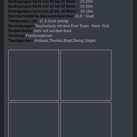
Bedingungen-Sicht von 05 bis 10 Meter :
15-20m
Bedingungen-Sicht von 10 bis 20 Meter :
15-20m
Bedingungen-Sicht von 20 bis 30 Meter :
10-15m
Durchschnittliche Wassertemperatur
:
23,8 ° Grad
Temperatur-Luft:
27,5 Grad sonnig
Bemerkungen:
Tauchurlaub mit dem Dive Team - Nord -Süd
Beobachtung:
Sehr voll auf dem Boot
Sichtung:
Felsformationen
Tauchpartner:
Andreas,Thomas,Birgit,Georg,Jürgen