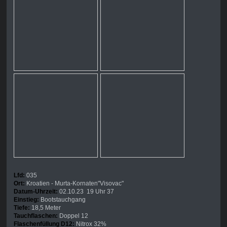
Lfd:
035
Ort:
Kroatien - Murta-Kornaten"Visovac"
Datum-Uhrzeit:
02.10.23 19 Uhr 37
Einstieg:
Bootstauchgang
Tiefe:
18,5 Meter
Tauchflaschen:
Doppel 12
Flaschenfüllung D12:
Nitrox 32%