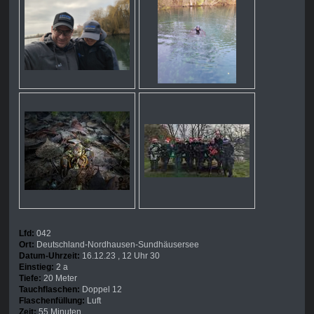
Lfd:
042
Ort:
Deutschland-Nordhausen-Sundhäusersee
Datum-Uhrzeit:
16.12.23 , 12 Uhr 30
Einstieg:
2 a
Tiefe:
20 Meter
Tauchflaschen:
Doppel 12
Flaschenfüllung:
Luft
Zeit:
55 Minuten