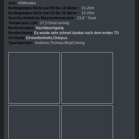
Zeit:
45Minuten
Bedingungen-Sicht von 05 bis 10 Meter :
15-20m
Bedingungen-Sicht von 10 bis 20 Meter :
15-20m
Durchschnittliche Wassertemperatur
:
23,8 ° Grad
Temperatur-Luft:
27,5 Grad sonnig
Bemerkungen:
Nachttauchgang
Beobachtung:
Es wurde sehr schnell dunkel nach dem ersten TG
Sichtung:
Einsiedlerkrebs,Octopus
Tauchpartner:
Andreas,Thomas,Birgit,Georg