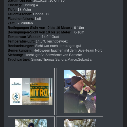
Datum-Uhrzeit:
30.10.23 , 10 Uhr 30
Einstieg:
Einstieg 4
Tiefe:
18 Meter
Tauchflaschen:
Doppel 12
Flaschenfüllung:
Luft
Zeit:
52 Minuten
Bedingungen-Sicht von 0 bis 10 Meter :
6-10m
Bedingungen-Sicht von 10 bis 20 Meter :
6-10m
Temperatur-Wasser
:
14,9 ° Grad
Temperatur-Luft:
14,5°C leicht bewökt
Beobachtungen:
Sicht war nach dem regen gut.
Bemerkungen:
Helloween tauchen mit dem Dive-Team Nord
Sichtung:
Hecht, große Schwärme von Barsche
Tauchpartner:
Simon,Thomas,Sandra,Marco,Sebastian