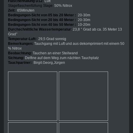
Flaschenfüllung D12:
Luft
Stageflaschenfüllung Stage:
50% Nitrox
Zeit:
65Minuten
Bedingungen-Sicht von 05 bis 20 Meter :
20-30m
Bedingungen-Sicht von 20 bis 40 Meter :
20-30m
Bedingungen-Sicht von 40 bis 50 Meter :
10-20m
Durchschnittliche Wassertemperatur
:
23,8 ° Grad ab ca. 35 Meter 13
Grad°
Temperatur-Luft:
29,5 Grad sonnig
Bemerkungen:
Tauchgang mit Luft und aus dekomprimiert mit einem 50
% Nitrox
Beobachtung:
Tauchen an einer Steilwand
Sichtung:
Delfine auf dem Weg zum nächten Tauchplatz
Tauchpartner:
Birgit.Georg,Jürgen