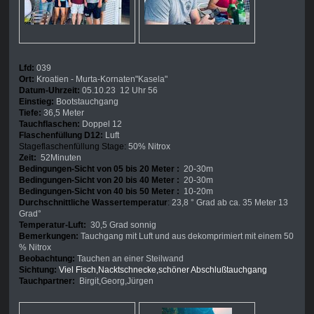
Lfd:
039
Ort:
Kroatien - Murta-Kornaten"Kasela"
Datum-Uhrzeit:
05.10.23 12 Uhr 56
Einstieg:
Bootstauchgang
Tiefe:
36,5 Meter
Tauchflaschen:
Doppel 12
Flaschenfüllung D12:
Luft
Stageflaschenfüllung Stage:
50% Nitrox
Zeit:
52Minuten
Bedingungen-Sicht von 05 bis 20 Meter :
20-30m
Bedingungen-Sicht von 20 bis 40 Meter :
20-30m
Bedingungen-Sicht von 40 bis 50 Meter :
10-20m
Durchschnittliche Wassertemperatur
:
23,8 ° Grad ab ca. 35 Meter 13
Grad°
Temperatur-Luft:
30,5 Grad sonnig
Bemerkungen:
Tauchgang mit Luft und aus dekomprimiert mit einem 50
% Nitrox
Beobachtung:
Tauchen an einer Steilwand
Sichtung:
Viel Fisch,Nacktschnecke,schöner Abschlußtauchgang
Tauchpartner:
Birgit,Georg,Jürgen