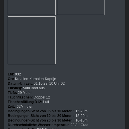
Lfd:
032
Ort:
Kroatien-Kornaten-Kaprije
Datum-Uhrzeit:
01.10.23 10 Uhr 02
Einstieg:
Vom Boot aus.
Tiefe:
29 Meter
Tauchflaschen:
Doppel 12
Flaschenfüllung D12:
Luft
Zeit:
62Minuten
Bedingungen-Sicht von 05 bis 10 Meter :
15-20m
Bedingungen-Sicht von 10 bis 20 Meter :
15-20m
Bedingungen-Sicht von 20 bis 30 Meter :
10-15m
Durchschnittliche Wassertemperatur
:
23,8 ° Grad