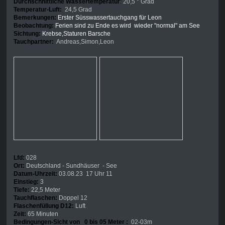
Durchschnittliche Wassertemperatur
:
20,5 ° Grad
Temperatur-Luft:
24,5 Grad
Bemerkungen:
Erster Süsswassertauchgang für Leon
Beobachtung:
Ferien sind zu Ende es wird wieder "normal" am See
Sichtung:
Krebse,Staturen Barsche
Tauchpartner:
Andreas,Simon,Leon
Lfd:
028
Ort:
Deutschland - Sundhäuser - See
Datum-Uhrzeit:
03.08.23 17 Uhr 11
Einstieg:
3
Tiefe:
22,5 Meter
Tauchflaschen:
Doppel 12
Flaschenfüllung D12:
Luft
Zeit:
65 Minuten
Bedingungen-Sicht von 0 bis 05 Meter :
02-03m