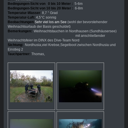
Bedingungen-Sicht von 0 bis 10 Meter :
5-6m
Bedingungen-Sicht von 10 bis 20 Meter :
6-8m
Temperatur-Wasser
:
8,7 ° Grad
Temperatur-Luft:
4,5°C sonnig
Beobachtungen:
Sehr viel los am See
(wohl der bevorstehender
Weihnachtsurlaub der Basis geschuldet)
Bemerkungen:
Weihnachtstauchen in Nordhausen (Sundhäusersee)
mit anschließender
Weihnachtsfeier im DINX des Dive-Team Nord
Sichtung:
Nordhusia,viel Krebse,Segelboot zwischen Nordhusia und
Einstieg 2
Tauchpartner:
Thomas,