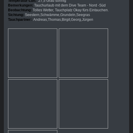
Temperatur-Luft:
27,5 Grad sonnig
Bemerkungen:
Tauchurlaub mit dem Dive Team - Nord -Süd
Beobachtung:
Tolles Wetter, Tauchplatz Okay fürs Eintauchen.
Sichtung:
Seestern,Schwämme,Grundeln,Seegras
Tauchpartner:
Andreas,Thomas,Birgit,Georg,Jürgen